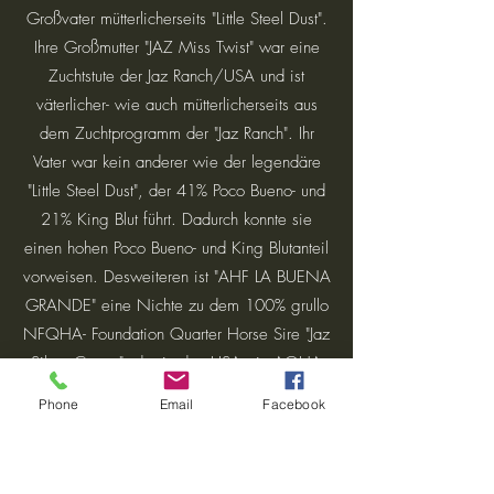
Großvater mütterlicherseits "Little Steel Dust".
Ihre Großmutter "JAZ Miss Twist" war eine
Zuchtstute der Jaz Ranch/USA und ist
väterlicher- wie auch mütterlicherseits aus
dem Zuchtprogramm der "Jaz Ranch". Ihr
Vater war kein anderer wie der legendäre
"Little Steel Dust", der 41% Poco Bueno- und
21% King Blut führt. Dadurch konnte sie
einen hohen Poco Bueno- und King Blutanteil
vorweisen. Desweiteren ist "AHF LA BUENA
GRANDE" eine Nichte zu dem 100% grullo
NFQHA- Foundation Quarter Horse Sire "Jaz
Silver Comet", der in den USA ein AQHA
ROM Reining 30+ Reining Points errang und
Phone
Email
Facebook
two- time Northwest Reining Champion ist.
Die Absarokee Horse Farm ist sehr stolz
darauf, diese wundervolle 100% NFQHA-