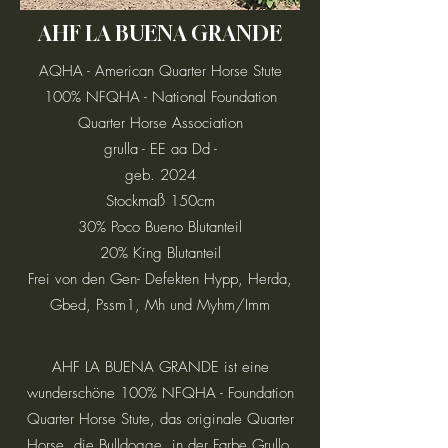
AHF LA BUENA GRANDE
AQHA - American Quarter Horse Stute
100% NFQHA - National Foundation
Quarter Horse Association
grulla - EE aa Dd -
geb. 2024
Stockmaß 150cm
30% Poco Bueno Blutanteil
20% King Blutanteil
Frei von den Gen- Defekten Hypp, Herda,
Gbed, Pssm1, Mh und Myhm/Imm
AHF LA BUENA GRANDE ist eine
wunderschöne 100% NFQHA - Foundation
Quarter Horse Stute, das originale Quarter
Horse, die Bulldogge, in der Farbe Grullo.