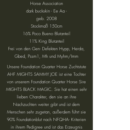
Horse Association
dark buckskin - Ee Aa -
geb. 2008
Stockmaß 150cm
16% Poco Bueno Blutanteil
11% King Blutanteil
Frei von den Gen- Defekten Hypp, Herda,
Gbed, Pssm1, Mh und Myhm/Imm
Unsere Foundation Quarter Horse Zuchtstute
AHF MIGHTS SAMMY JOE ist eine Tochter
von unserem Foundation Quarter Horse Sire
MIGHTS BLACK MAGIC. Sie hat einen sehr
lieben Charakter, den sie an ihre
Nachzuchten weiter gibt und ist dem
Menschen sehr zugetan, außerdem führt sie
90% Foundationblut nach NFQHA- Kriterien
in ihrem Pedigree und ist das Erzeugnis