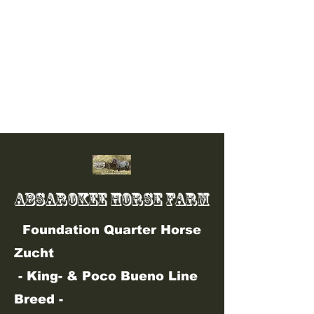
info@absarokee-horse-farm.de
01 77 /
72 27 729
ABSAROKEE HORSE FARM
Foundation Quarter Horse
Zucht
- King- & Poco Bueno Line
Breed -