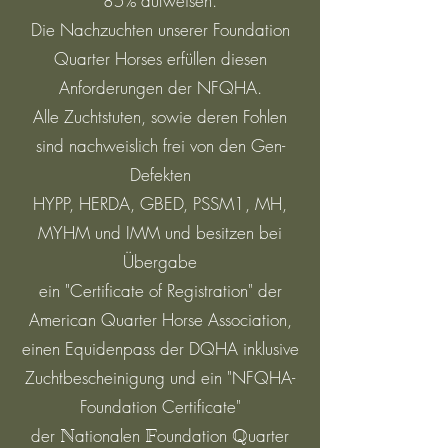
85% aufweisen.
Die Nachzuchten unserer Foundation
Quarter Horses erfüllen diesen
Anforderungen der NFQHA.
Alle Zuchtstuten, sowie deren Fohlen
sind nachweislich frei von den Gen-
Defekten
HYPP, HERDA, GBED, PSSM1, MH,
MYHM und IMM und besitzen bei
Übergabe
ein "Certificate of Registration" der
American Quarter Horse Association,
einen Equidenpass der DQHA inklusive
Zuchtbescheinigung und ein "NFQHA-
Foundation Certificate"
der
ationalen
oundation
uarter
N
F
Q