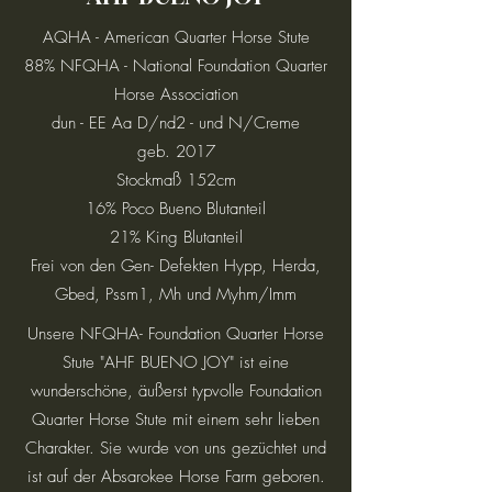
AQHA - American Quarter Horse Stute
88% NFQHA - National Foundation Quarter
Horse Association
dun - EE Aa D/nd2 - und N/Creme
geb. 2017
Stockmaß 152cm
16% Poco Bueno Blutanteil
21% King Blutanteil
Frei von den Gen- Defekten Hypp, Herda,
Gbed, Pssm1, Mh und Myhm/Imm
Unsere NFQHA- Foundation Quarter Horse
Stute "AHF BUENO JOY" ist eine
wunderschöne, äußerst typvolle Foundation
Quarter Horse Stute mit einem sehr lieben
Charakter. Sie wurde von uns gezüchtet und
ist auf der Absarokee Horse Farm geboren.