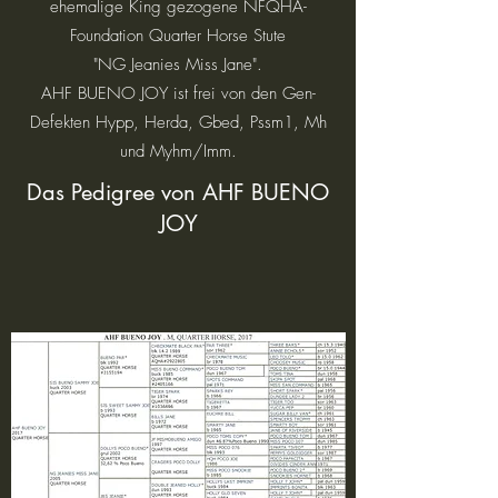
ehemalige King gezogene NFQHA-
Foundation Quarter Horse Stute
"NG Jeanies Miss Jane".
AHF BUENO JOY ist frei von den Gen-
Defekten Hypp, Herda, Gbed, Pssm1, Mh
und Myhm/Imm.
Das Pedigree von AHF BUENO
JOY