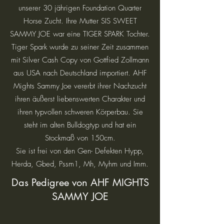
unserer 30 jährigen Foundation Quarter
Horse Zucht. Ihre Mutter SIS SWEET
SAMMY JOE war eine TIGER SPARK Tochter.
Tiger Spark wurde zu seiner Zeit zusammen
mit Silver Cash Copy von Gottfied Zollmann
aus USA nach Deutschland importiert. AHF
Mights Sammy Joe vererbt ihrer Nachzucht
ihren äußerst liebenswerten Charakter und
ihren typvollen schweren Körperbau. Sie
steht im alten Bulldogtyp und hat ein
Stockmaß von 150cm.
Sie ist frei von den Gen- Defekten Hypp,
Herda, Gbed, Pssm1, Mh, Myhm und Imm.
Das Pedigree von AHF MIGHTS
SAMMY JOE