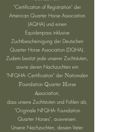
"Certification of Registration" der
American Quarter Horse Association
(AQHA) und einen
Equidenpass inklusive
Zuchtbescheinigung der Deutschen
Quarter Horse Association (DQHA).
Zudem besitzt jede unserer Zuchtstuten,
sowie deren Nachzuchten ein
"NFQHA- Certification" der
ationalen
N
oundation
uarter
orse
F
Q
H
ssociation,
A
dass unsere Zuchtstuten und Fohlen als,
"Originale NFQHA- Foundation
Quarter Horses", ausweisen.
Unsere Nachzuchten, dessen Vater