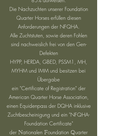
85% aufweisen.
Die Nachzuchten unserer Foundation
Quarter Horses erfüllen diesen
Anforderungen der NFQHA.
Alle Zuchtstuten, sowie deren Fohlen
sind nachweislich frei von den Gen-
Defekten
HYPP, HERDA, GBED, PSSM1, MH,
MYHM und IMM und besitzen bei
Übergabe
ein "Certificate of Registration" der
American Quarter Horse Association,
einen Equidenpass der DQHA inklusive
Zuchtbescheinigung und ein "NFQHA-
Foundation Certificate"
der
ationalen
oundation
uarter
N
F
Q