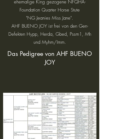
ehemalige King gezogene NFQHA-
Foundation Quarter Horse Stute
"NG Jeanies Miss Jane".
AHF BUENO JOY ist frei von den Gen-
Defekten Hypp, Herda, Gbed, Pssm1, Mh
und Myhm/Imm.
Das Pedigree von AHF BUENO
JOY