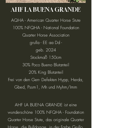
AHF LA BUENA GRANDE
AQHA - American Quarter Horse Stute
100% NFQHA - National Foundation
Quarter Horse Association
grulla - EE aa Dd -
geb. 2024
Stockmaß 150cm
30% Poco Bueno Blutanteil
20% King Blutanteil
Frei von den Gen- Defekten Hypp, Herda,
Gbed, Pssm1, Mh und Myhm/Imm
AHF LA BUENA GRANDE ist eine
wunderschöne 100% NFQHA - Foundation
Quarter Horse Stute, das originale Quarter
Horse, die Bulldogge, in der Farbe Grullo.