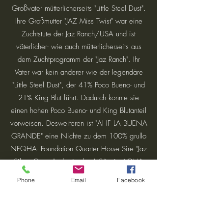
Großvater mütterlicherseits "Little Steel Dust".
Ihre Großmutter "JAZ Miss Twist" war eine
Zuchtstute der Jaz Ranch/USA und ist
väterlicher- wie auch mütterlicherseits aus
dem Zuchtprogramm der "Jaz Ranch". Ihr
Vater war kein anderer wie der legendäre
"Little Steel Dust", der 41% Poco Bueno- und
21% King Blut führt. Dadurch konnte sie
einen hohen Poco Bueno- und King Blutanteil
vorweisen. Desweiteren ist "AHF LA BUENA
GRANDE" eine Nichte zu dem 100% grullo
NFQHA- Foundation Quarter Horse Sire "Jaz
Silver Comet", der in den USA ein AQHA
ROM Reining 30+ Reining Points errang und
Phone
Email
Facebook
two- time Northwest Reining Champion ist.
Die Absarokee Horse Farm ist sehr stolz
darauf, diese wundervolle 100% NFQHA-