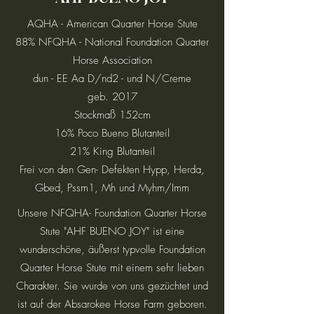
AQHA - American Quarter Horse Stute
88% NFQHA - National Foundation Quarter
Horse Association
dun - EE Aa D/nd2 - und N/Creme
geb. 2017
Stockmaß 152cm
16% Poco Bueno Blutanteil
21% King Blutanteil
Frei von den Gen- Defekten Hypp, Herda,
Gbed, Pssm1, Mh und Myhm/Imm
Unsere NFQHA- Foundation Quarter Horse
Stute "AHF BUENO JOY" ist eine
wunderschöne, äußerst typvolle Foundation
Quarter Horse Stute mit einem sehr lieben
Charakter. Sie wurde von uns gezüchtet und
ist auf der Absarokee Horse Farm geboren.