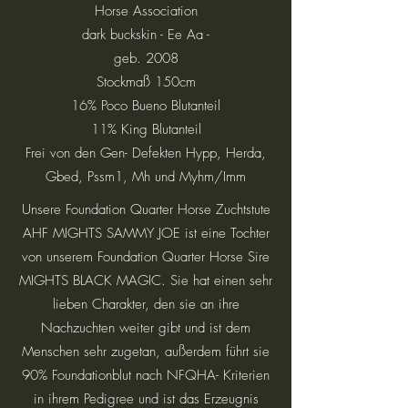
Horse Association
dark buckskin - Ee Aa -
geb. 2008
Stockmaß 150cm
16% Poco Bueno Blutanteil
11% King Blutanteil
Frei von den Gen- Defekten Hypp, Herda,
Gbed, Pssm1, Mh und Myhm/Imm
Unsere Foundation Quarter Horse Zuchtstute
AHF MIGHTS SAMMY JOE ist eine Tochter
von unserem Foundation Quarter Horse Sire
MIGHTS BLACK MAGIC. Sie hat einen sehr
lieben Charakter, den sie an ihre
Nachzuchten weiter gibt und ist dem
Menschen sehr zugetan, außerdem führt sie
90% Foundationblut nach NFQHA- Kriterien
in ihrem Pedigree und ist das Erzeugnis