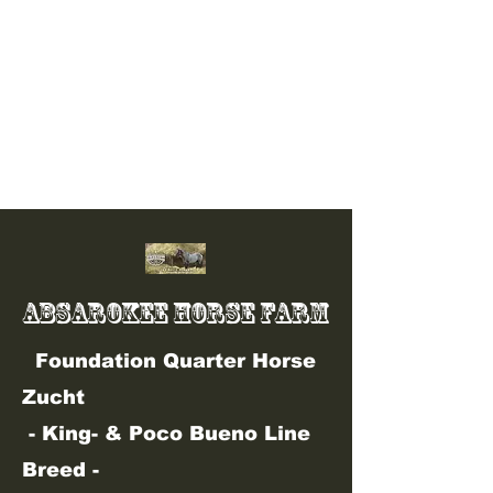
info@absarokee-horse-farm.de
01 77 /
72 27 729
ABSAROKEE HORSE FARM
Foundation Quarter Horse
Zucht
- King- & Poco Bueno Line
Breed -